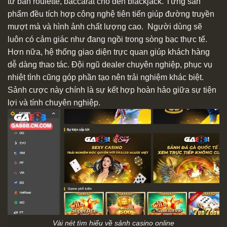
từ bàn roulette, baccarat cho đến blackjack. Từng sản
phẩm đều tích hợp công nghệ tiên tiến giúp đường truyền
mượt mà và hình ảnh chất lượng cao.
Người dùng sẽ
luôn có cảm giác như đang ngồi trong sòng bạc thực tế.
Hơn nữa, hệ thống giao diện trực quan giúp khách hàng
dễ dàng thao tác. Đội ngũ dealer chuyên nghiệp, phục vụ
nhiệt tình cũng góp phần tạo nên trải nghiệm khác biệt.
Sảnh cược này chính là sự kết hợp hoàn hảo giữa sự tiện
lợi và tính chuyên nghiệp.
Vài nét tìm hiểu về sảnh casino online