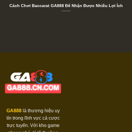
Cách Chơi Baccarat GA888 Để Nhận Được Nhiều Lợi Ích
GA888
là thương hiệu uy
tín trong lĩnh vực cá cược
trực tuyến. Với kho game