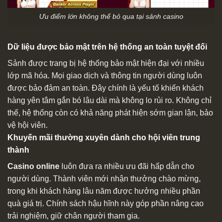
Ưu điểm lớn không thể bỏ qua tại sảnh casino
Dữ liệu được bảo mật trên hệ thống an toàn tuyệt đối
Sảnh được trang bị hệ thống bảo mật hiện đại với nhiều
lớp mã hóa. Mọi giao dịch và thông tin người dùng luôn
được bảo đảm an toàn. Đây chính là yếu tố khiến khách
hàng yên tâm gắn bó lâu dài mà không lo rủi ro. Không chỉ
thế, hệ thống còn có khả năng phát hiện sớm gian lận, bảo
vệ hội viên.
Khuyến mãi thường xuyên dành cho hội viên trung
thành
Casino online
luôn đưa ra nhiều ưu đãi hấp dẫn cho
người dùng. Thành viên mới nhận thưởng chào mừng,
trong khi khách hàng lâu năm được hưởng nhiều phần
quà giá trị. Chính sách hậu hĩnh này góp phần nâng cao
trải nghiệm, giữ chân người tham gia.