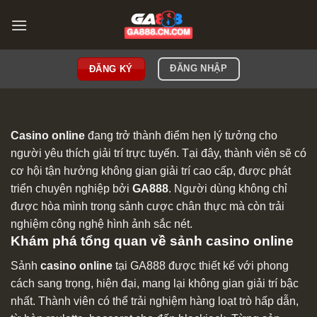
Bỏ
qua
nội
dung
ĐĂNG NHẬP
ĐĂNG KÝ
Casino online
đang trở thành điểm hẹn lý tưởng cho
người yêu thích giải trí trực tuyến. Tại đây, thành viên sẽ có
cơ hội tận hưởng không gian giải trí cao cấp, được phát
triển chuyên nghiệp bởi
GA888
. Người dùng không chỉ
được hòa mình trong sảnh cược chân thực mà còn trải
nghiệm công nghệ hình ảnh sắc nét.
Khám phá tổng quan về sảnh casino online
Sảnh
casino online
tại GA888 được thiết kế với phong
cách sang trọng, hiện đại, mang lại không gian giải trí bậc
nhất. Thành viên có thể trải nghiệm hàng loạt trò hấp dẫn,