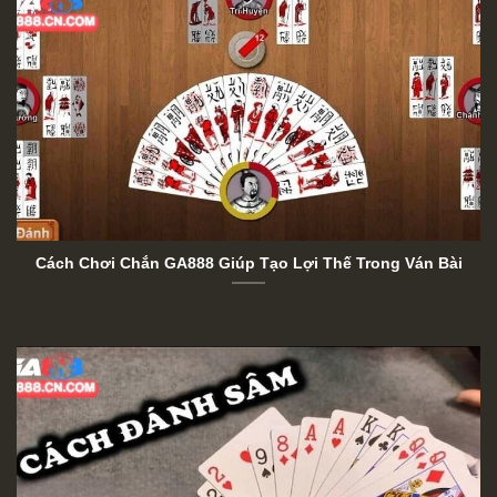
Cách Chơi Chắn GA888 Giúp Tạo Lợi Thế Trong Ván Bài