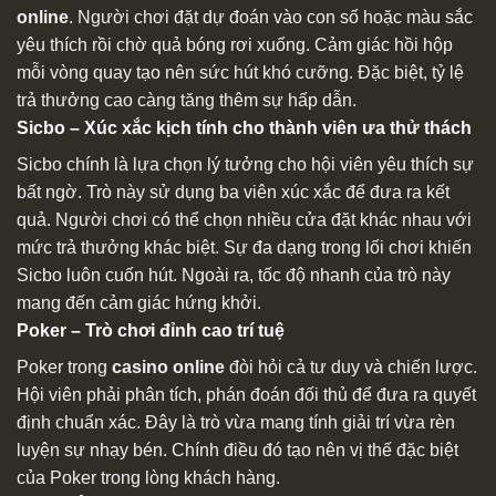
online
. Người chơi đặt dự đoán vào con số hoặc màu sắc
yêu thích rồi chờ quả bóng rơi xuống. Cảm giác hồi hộp
mỗi vòng quay tạo nên sức hút khó cưỡng. Đặc biệt, tỷ lệ
trả thưởng cao càng tăng thêm sự hấp dẫn.
Sicbo – Xúc xắc kịch tính cho thành viên ưa thử thách
Sicbo chính là lựa chọn lý tưởng cho hội viên yêu thích sự
bất ngờ. Trò này sử dụng ba viên xúc xắc để đưa ra kết
quả. Người chơi có thể chọn nhiều cửa đặt khác nhau với
mức trả thưởng khác biệt. Sự đa dạng trong lối chơi khiến
Sicbo luôn cuốn hút. Ngoài ra, tốc độ nhanh của trò này
mang đến cảm giác hứng khởi.
Poker – Trò chơi đỉnh cao trí tuệ
Poker trong
casino online
đòi hỏi cả tư duy và chiến lược.
Hội viên phải phân tích, phán đoán đối thủ để đưa ra quyết
định chuẩn xác. Đây là trò vừa mang tính giải trí vừa rèn
luyện sự nhạy bén. Chính điều đó tạo nên vị thế đặc biệt
của Poker trong lòng khách hàng.