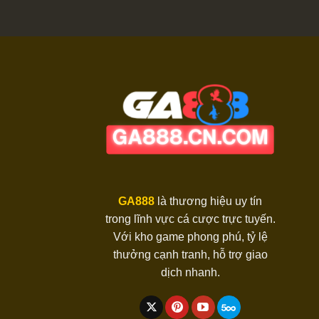
GA888
là thương hiệu uy tín
trong lĩnh vực cá cược trực tuyến.
Với kho game phong phú, tỷ lệ
thưởng cạnh tranh, hỗ trợ giao
dịch nhanh.