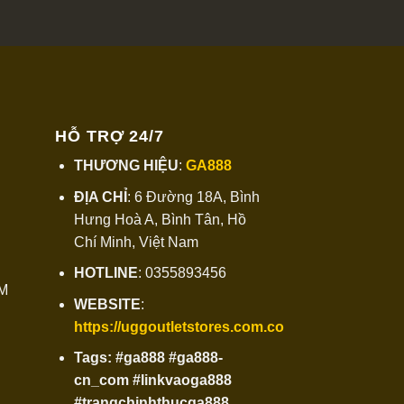
HỖ TRỢ 24/7
THƯƠNG HIỆU
:
GA888
ĐỊA CHỈ
:
6 Đường 18A, Bình
Hưng Hoà A, Bình Tân, Hồ
Chí Minh, Việt Nam
HOTLINE
:
0355893456
M
WEBSITE
:
https://uggoutletstores.com.co
Tags: #ga888 #ga888-
cn_com #linkvaoga888
#trangchinhthucga888